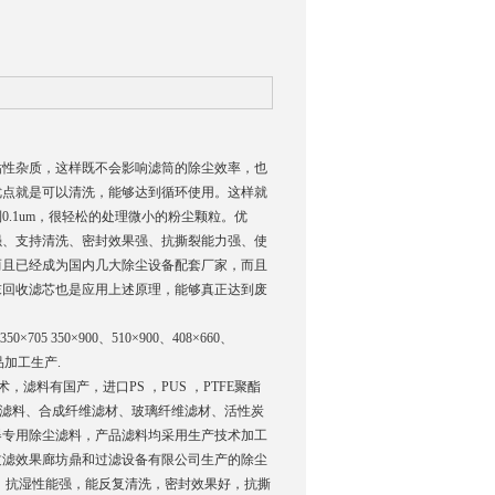
粘性杂质，这样既不会影响滤筒的除尘效率，也
优点就是可以清洗，能够达到循环使用。这样就
.1um，很轻松的处理微小的粉尘颗粒。优
强、支持清洗、密封效果强、抗撕裂能力强、使
而且已经成为国内几大除尘设备配套厂家，而且
末回收滤芯也是应用上述原理，能够真正达到废
0×705 350×900、510×900、408×660、
样品加工生产.
，滤料有国产，进口PS ，PUS ，PTFE聚酯
纺滤料、合成纤维滤材、玻璃纤维滤材、活性炭
器专用除尘滤料，产品滤料均采用生产技术加工
过滤效果廊坊鼎和过滤设备有限公司生产的除尘
。抗湿性能强，能反复清洗，密封效果好，抗撕