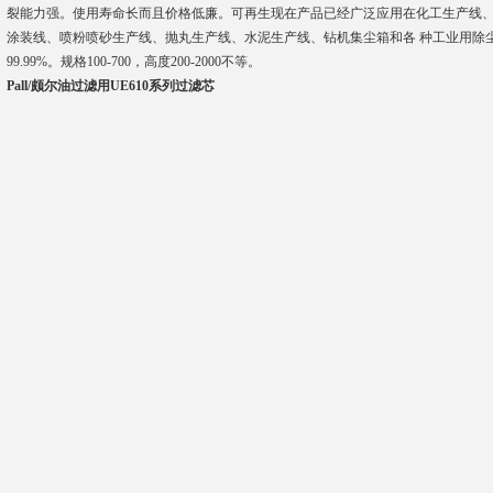
裂能力强。使用寿命长而且价格低廉。可再生现在产品已经广泛应用在化工生产线
涂装线、喷粉喷砂生产线、抛丸生产线、水泥生产线、钻机集尘箱和各 种工业用除尘
99.99%。规格100-700，高度200-2000不等。
Pall/颇尔油过滤用UE610系列过滤芯