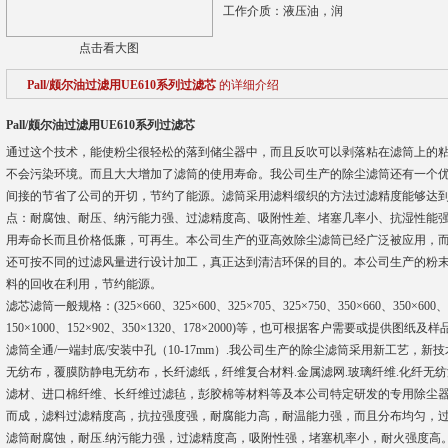
工作介质：液压油，润
点击看大图
Pall/颇尔油过滤用UE610系列过滤芯
的详细介绍
Pall/颇尔油过滤用UE610系列过滤芯
通过这个技术，能使粉尘很轻松的落到储尘器中，而且反吹可以剥落粘在滤筒上的
不会污染环境。而且大大增加了滤筒的使用寿命。我公司生产的除尘滤筒还有一个
间接的节省了公司的开切，节约了能源。滤筒采用滤料缎织的方法过滤精度能够达到0
点：耐腐蚀、耐压、纳污能力强、过滤精度高、吸附性差、堵塞几率小、抗湿性能
用寿命长而且价格低廉，可再生。本公司生产的亚高效除尘滤筒已经广泛被应用，
还可按不同的过滤风量进行设计加工，真正达到清洁环保的目的。本公司生产的粉
料的回收在利用，节约能源。
滤芯滤筒一般规格：(325×660、325×600、325×705、325×750、350×660、350×600、35
150×1000、152×902、350×1320、178×2000)等，也可根据客户需要或提供图纸及
滤筒全通/一端封底/安装中孔（10-17mm）.我公司生产的除尘滤筒采用新工艺，新技术
无纺布，覆膜防静电无纺布，长纤滤纸，纤维复合材料.金属滤网.玻璃纤维.化纤无
滤材、进口棉纤维、长纤维过滤毡，彭胶棉等材料等及本公司特定研发的专用除尘
而成，滤料过滤精度高，抗拉强度强，耐腐能力高，耐温能力强，而且分布均匀，
滤筒耐腐蚀，耐压.纳污能力强，过滤精度高，吸附性强，堵塞机率小，耐火强度高