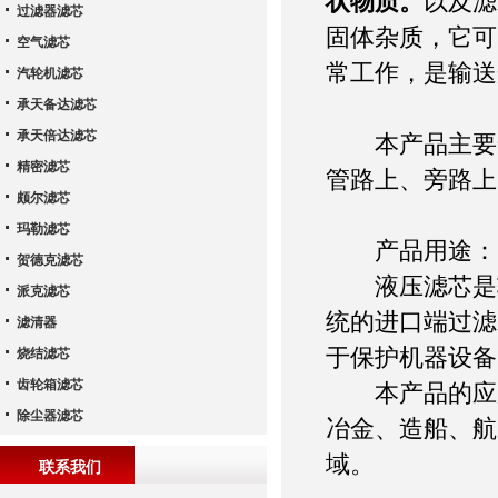
状物质。
以及滤
过滤器滤芯
固体杂质，它可
空气滤芯
常工作，是输送
汽轮机滤芯
承天备达滤芯
承天倍达滤芯
本产品主要安
精密滤芯
管路上、旁路上
颇尔滤芯
玛勒滤芯
产品用途：
贺德克滤芯
液压滤芯是输
派克滤芯
统的进口端过滤
滤清器
于保护机器设备
烧结滤芯
齿轮箱滤芯
本产品的应用
除尘器滤芯
冶金、造船、航
域。
联系我们