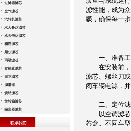
质量与系统运行
过滤器滤芯
滤性能，成为众
空气滤芯
骤，确保每一步
汽轮机滤芯
承天备达滤芯
承天倍达滤芯
精密滤芯
颇尔滤芯
一、准备工
玛勒滤芯
在安装前，请
贺德克滤芯
滤芯、螺丝刀或
派克滤芯
闭车辆电源，并
滤清器
烧结滤芯
齿轮箱滤芯
二、定位滤
除尘器滤芯
以空调滤芯为
芯盒。不同车型
联系我们