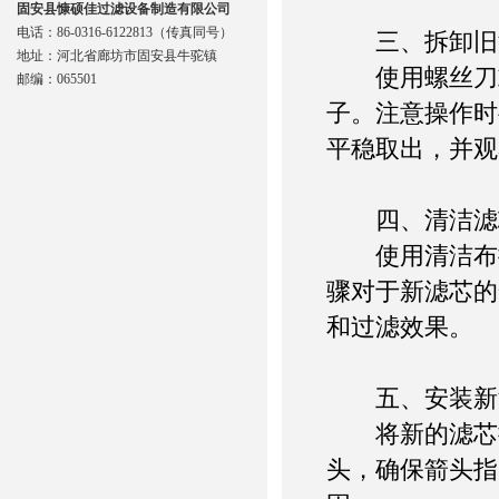
固安县慷硕佳过滤设备制造有限公司
电话：86-0316-6122813（传真同号）
三、拆卸旧
地址：河北省廊坊市固安县牛驼镇
使用螺丝刀或
邮编：065501
子。注意操作时
平稳取出，并观
四、清洁滤
使用清洁布擦
骤对于新滤芯的
和过滤效果。
五、安装新
将新的滤芯按
头，确保箭头指