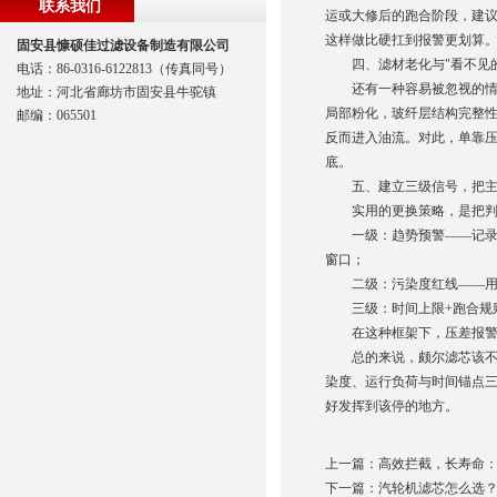
联系我们
运或大修后的跑合阶段，建议
这样做比硬扛到报警更划算
固安县慷硕佳过滤设备制造有限公司
四、滤材老化与"看不见的
电话：86-0316-6122813（传真同号）
还有一种容易被忽视的情形
地址：河北省廊坊市固安县牛驼镇
局部粉化，玻纤层结构完整性
邮编：065501
反而进入油流。对此，单靠压
底。
五、建立三级信号，把主
实用的更换策略，是把判断体
一级：趋势预警——记录每
窗口；
二级：污染度红线——用颗
三级：时间上限+跑合规则
在这种框架下，压差报警仍然
总的来说，颇尔滤芯该不该
染度、运行负荷与时间锚点
好发挥到该停的地方。
上一篇：
高效拦截，长寿命：
下一篇：
汽轮机滤芯怎么选