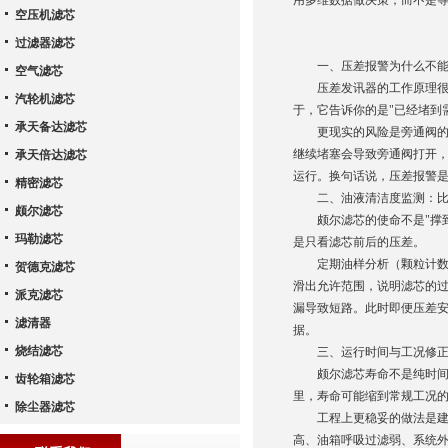
用多维数据做决策，而不是
空压机滤芯
过滤器滤芯
一、压差报警为什么不能作
空气滤芯
压差发讯器的工作原理很简
汽轮机滤芯
于，它告诉你的是"已经堵到
承天备达滤芯
更现实的风险是旁通阀的介
继续堵塞会导致旁通阀打开，
承天倍达滤芯
运行。换句话说，压差报警
精密滤芯
二、油液清洁度监测：比压
颇尔滤芯
颇尔滤芯的使命不是"撑到
玛勒滤芯
是只看滤芯前后的压差。
定期油样分析（颗粒计数、
贺德克滤芯
滑出允许范围，说明滤芯的过
派克滤芯
漏导致短路。此时即便压差
滤清器
据。
烧结滤芯
三、运行时间与工况修正：
颇尔滤芯寿命不是纯时间函
齿轮箱滤芯
里，寿命可能缩到常规工况
除尘器滤芯
工程上更稳妥的做法是建立
高、油箱呼吸过滤弱、系统