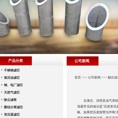
产品分类
公司新闻
不锈钢滤芯
首页
>>>
公司新闻
>>> 颇
液压油滤芯
钢、电厂滤芯
天然气滤芯
除尘滤筒
在液压、润滑及油气系统
场最常见的做法是"压差发讯
聚结分离滤芯
略。如果把压差报警当作唯1
变压器滤芯