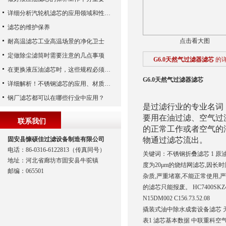
详细分析汽轮机滤芯的应用领域和性能特点
滤芯的维护保养
点击看大图
耐高温滤芯工业高温场景的净化卫士
定做除尘滤筒时需要注意的几点事项
G6.0天然气过滤器滤芯
的
在更换液压油滤芯时，这些规程必须遵守
G6.0天然气过滤器滤芯
详细解析！不锈钢滤芯的应用、材质以及使用特点
钢厂滤芯都可以在哪些行业中应用？
是过滤行业的专业名词
要用在油过滤、空气过
联系我们
的正常工作或者空气的
固安县慷硕佳过滤设备制造有限公司
物通过滤芯流出。
电话：86-0316-6122813（传真同号）
关键词：不锈钢折叠滤芯 1 
地址：河北省廊坊市固安县牛驼镇
度为20μm的烧结网滤芯,因长
邮编：065501
杂质,严重堵塞,不能正常使用
的滤芯只能报废。 HC7400SKZ
N15DM002 C156.73.52.08
撬装式油中除水成套设备滤芯 天然气
表1 滤芯基本数据 中联重科空