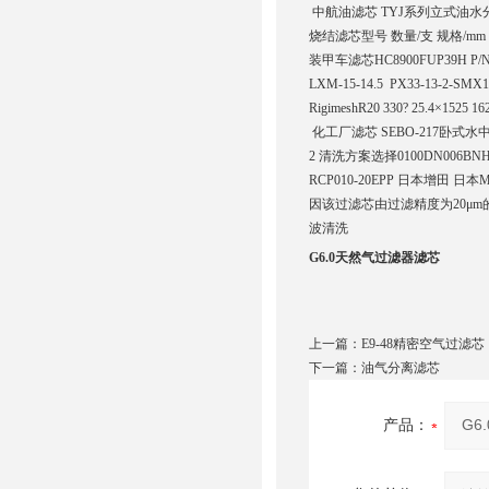
中航油滤芯 TYJ系列立式油水分离
烧结滤芯型号 数量/支 规格/mm 过滤通
装甲车滤芯HC8900FUP39H P/N60
LXM-15-14.5 PX33-13-2
RigimeshR20 330? 25.4×1525 
化工厂滤芯 SEBO-217卧式水中分
2 清洗方案选择0100DN006BNHC L
RCP010-20EPP 日本增田 日本MA
因该过滤芯由过滤精度为20μ
波清洗
G6.0天然气过滤器滤芯
上一篇：
E9-48精密空气过滤芯
下一篇：
油气分离滤芯
产品：