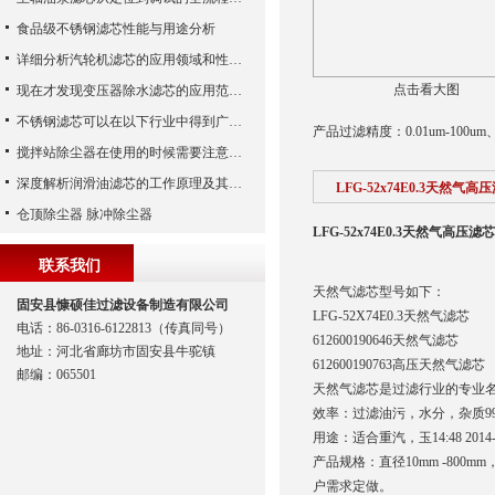
食品级不锈钢滤芯性能与用途分析
详细分析汽轮机滤芯的应用领域和性能特点
点击看大图
现在才发现变压器除水滤芯的应用范围如此之广
不锈钢滤芯可以在以下行业中得到广泛应用
产品过滤精度：0.01um-10
搅拌站除尘器在使用的时候需要注意哪些事项？
深度解析润滑油滤芯的工作原理及其优势
LFG-52x74E0.3天然气高
仓顶除尘器 脉冲除尘器
LFG-52x74E0.3天然气高压滤芯
联系我们
天然气滤芯型号如下：
固安县慷硕佳过滤设备制造有限公司
LFG-52X74E0.3天然气滤芯
电话：86-0316-6122813（传真同号）
612600190646天然气滤芯
地址：河北省廊坊市固安县牛驼镇
612600190763高压天然气滤芯
邮编：065501
天然气滤芯是过滤行业的专业名
效率：过滤油污，水分，杂质99.
用途：适合重汽，玉14:48 201
产品规格：直径10mm -800m
户需求定做。