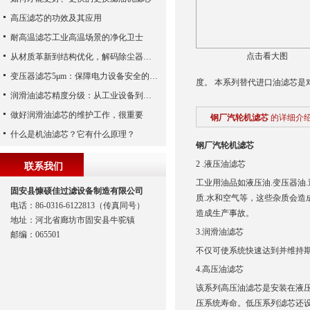
高压滤芯的功效及其应用
耐高温滤芯工业高温场景的净化卫士
点击看大图
从材质革新到结构优化，解码除尘器滤芯性能跃升的核心逻辑
变压器滤芯5μm：保障电力设备安全的关键
度。 本系列替代进口油滤芯是
润滑油滤芯精度分级：从工业设备到精密系统的过滤密码
做好润滑油滤芯的维护工作，很重要
钢厂汽轮机滤芯
的详细介
什么是机油滤芯？它有什么原理？
钢厂汽轮机滤芯
2 .液压油滤芯
联系我们
工业用油品如液压油.变压器油
固安县慷硕佳过滤设备制造有限公司
质.水和空气等，这些杂质会
电话：86-0316-6122813（传真同号）
造成生产事故。
地址：河北省廊坊市固安县牛驼镇
3.润滑油滤芯
邮编：065501
不仅可使系统快速达到并维持
4.高压油滤芯
该系列高压油滤芯是安装在液
压系统寿命。低压系列滤芯还