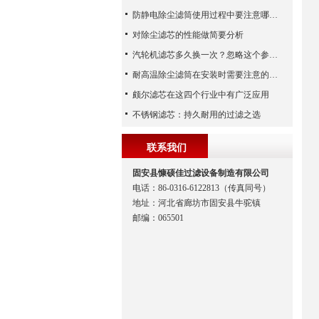
防静电除尘滤筒使用过程中要注意哪些事项
对除尘滤芯的性能做简要分析
汽轮机滤芯多久换一次？忽略这个参数，机组非停损失可能上百万！
耐高温除尘滤筒在安装时需要注意的事项
颇尔滤芯在这四个行业中有广泛应用
不锈钢滤芯：持久耐用的过滤之选
联系我们
固安县慷硕佳过滤设备制造有限公司
电话：86-0316-6122813（传真同号）
地址：河北省廊坊市固安县牛驼镇
邮编：065501