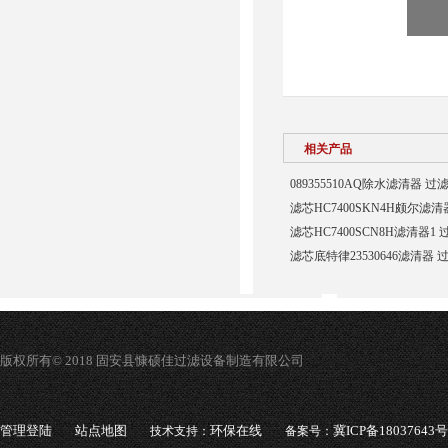
相关产品
089355510AQ除水滤清器 过
滤芯HC7400SKN4H颇尔滤
滤芯HC7400SCN8H滤清器1
滤芯底特律23530646滤清器 
版权所有© 2018 固安县慷硕佳过滤设备制造有限公司
管理登陆
站点地图
环保在线
冀ICP备18037643号
技术支持：
备案号：