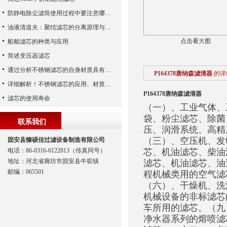
防静电除尘滤筒使用过程中要注意哪些事项
油液清道夫：聚结滤芯的分离原理与核心作用解析
点击看大图
船舶滤芯的种类与应用
简述变压器滤芯
通过分析不锈钢滤芯的自身材质具有哪些优点？
P164378唐纳森滤清器
的详
详细解析！不锈钢滤芯的应用、材质以及使用特点
P164378唐纳森滤清器
滤芯的使用寿命
（一）、工业气体、
袋、粉尘滤芯、除菌
联系我们
压、润滑系统、高精
（三）、空压机、发
固安县慷硕佳过滤设备制造有限公司
电话：86-0316-6122813（传真同号）
芯、机油滤芯、柴油
地址：河北省廊坊市固安县牛驼镇
滤芯、机油滤芯、油
邮编：065501
程机械类用的空气滤
（六）、干燥机、洗
机械设备的非标滤芯
车所用的滤芯。（九
净水器系列的熔喷滤