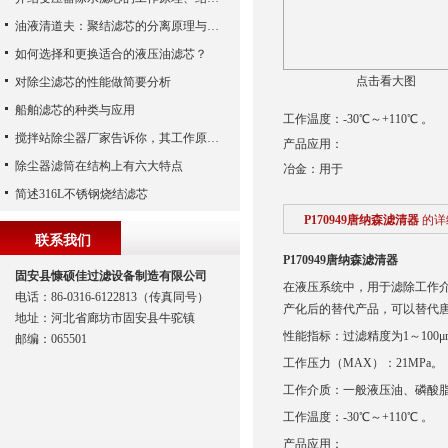
油液清道夫：聚结滤芯的分离原理与核心作用解析
如何选择和更换适合的液压油滤芯？
点击看大图
对除尘滤芯的性能做简要分析
船舶滤芯的种类与应用
工作温度：-30℃～+110℃ 。
搅拌站除尘器厂家告诉你，其工作原理及使用特点
产品应用：
除尘器滤筒在结构上有六大特点
冶金：用于
简述316L不锈钢烧结滤芯
P170949唐纳森滤清器
的详
联系我们
P170949唐纳森滤清器
固安县慷硕佳过滤设备制造有限公司
在液压系统中，用于滤除工作
电话：86-0316-6122813（传真同号）
产化后的替代产品，可以替代唐
地址：河北省廊坊市固安县牛驼镇
性能指标：过滤精度为1～100μ
邮编：065501
工作压力（MAX）：21MPa。
工作介质：一般液压油、磷酸脂
工作温度：-30℃～+110℃ 。
产品应用：