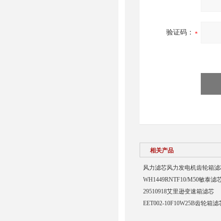
验证码：
相关产品
风力滤芯风力发电机齿轮箱滤
WH1449RNTF10/M50敏泰滤
29510918艾里逊变速箱滤芯
EET002-10F10W25B齿轮箱滤