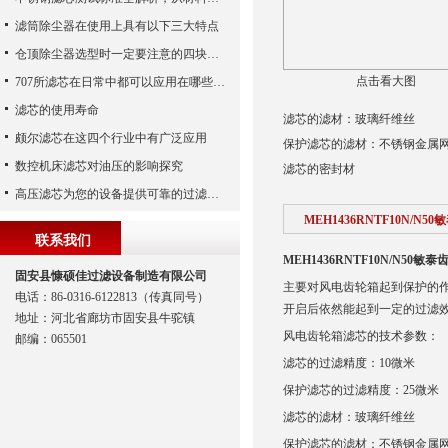
滤筒除尘器在使用上具有以下三大特点
仓顶除尘器选型时一定要注意的四块内容
点击看大图
707所滤芯在日常中都可以应用在哪些领域中？
滤芯的使用寿命
滤芯的滤材：玻璃纤维丝
颇尔滤芯在这四个行业中有广泛应用
保护滤芯的滤材：不锈钢金属
数控机床滤芯对油压的影响探究
滤芯的密封材
高压滤芯为您的设备提供可靠的过滤保护
MEH1436RNTF10N/N
联系我们
MEH1436RNTF10N/N50敏
固安县慷硕佳过滤设备制造有限公司
主要对风电齿轮箱起到保护的
电话：86-0316-6122813（传真同号）
开启后依然能起到一定的过滤
地址：河北省廊坊市固安县牛驼镇
风电齿轮箱滤芯的技术参数：
邮编：065501
滤芯的过滤精度：10微米
保护滤芯的过滤精度：25微米
滤芯的滤材：玻璃纤维丝
保护滤芯的滤材：不锈钢金属