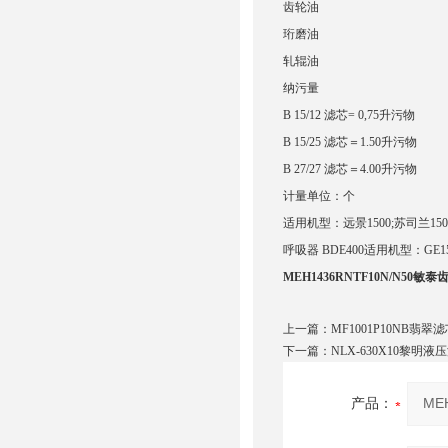
齿轮油
珩磨油
轧辊油
纳污量
B 15/12 滤芯= 0,75升污物
B 15/25 滤芯＝1.50升污
B 27/27 滤芯＝4.00升污物
计量单位：个
适用机型：远景1500;苏司兰1500;苏司
呼吸器 BDE400适用机型：GE15
MEH1436RNTF10N/N50敏
上一篇：
MF1001P10NB翡翠
下一篇：
NLX-630X10黎明液
产品：