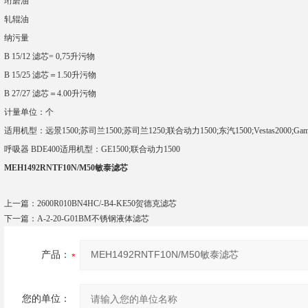
珩磨油
轧辊油
纳污量
B 15/12 滤芯= 0,75升污物
B 15/25 滤芯＝1.50升污物
B 27/27 滤芯＝4.00升污物
计量单位：个
适用机型：远景1500;苏司兰1500;苏司兰1250;联合动力1500;东汽1500;Vestas2000;Games
呼吸器 BDE400适用机型：GE1500;联合动力1500
MEH1492RNTF10N/M50敏泰滤芯
上一篇：
2600R010BN4HC/-B4-KE50贺德克滤芯
下一篇：
A-2-20-G01BM不锈钢液体滤芯
产品：
您的单位：