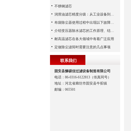
不锈钢滤芯
润滑油滤芯精度分级：从工业设备到精密系统的过滤密码
布袋除尘器使用过程中出现以下故障要怎么应对？
介绍变压器除水滤芯的工作原理、结构及优点
耐高温滤芯在各大领域中有着广泛应用
定做除尘滤筒时需要注意的几点事项
联系我们
固安县慷硕佳过滤设备制造有限公司
电话：86-0316-6122813（传真同号）
地址：河北省廊坊市固安县牛驼镇
邮编：065501