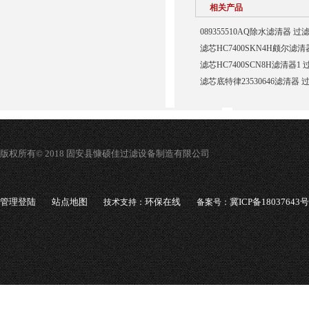
相关产品
089355510AQ除水滤清器 过
滤芯HC7400SKN4H颇尔滤
滤芯HC7400SCN8H滤清器1
滤芯底特律23530646滤清器 
版权所有© 2018 固安县慷硕佳过滤设备制造有限公司
管理登陆
站点地图
环保在线
冀ICP备18037643号
技术支持：
备案号：