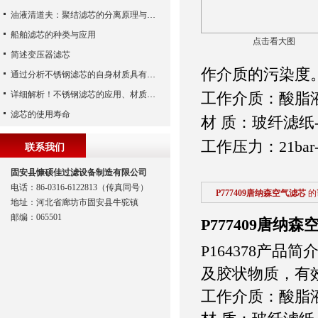
油液清道夫：聚结滤芯的分离原理与核心作用解析
船舶滤芯的种类与应用
点击看大图
简述变压器滤芯
作介质的污染度
通过分析不锈钢滤芯的自身材质具有哪些优点？
详细解析！不锈钢滤芯的应用、材质以及使用特点
工作介质：酸脂液
滤芯的使用寿命
材 质：玻纤滤纸-
工作压力：21bar
联系我们
固安县慷硕佳过滤设备制造有限公司
电话：86-0316-6122813（传真同号）
P777409唐纳森空气滤芯
的
地址：河北省廊坊市固安县牛驼镇
邮编：065501
P777409唐纳
P164378产
及胶状物质，有
工作介质：酸脂液