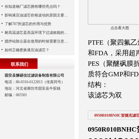
你知道钢厂滤芯拥有哪些亮点吗？
影响液压油滤芯价格波动的原因主要有哪些呢？
了解707所滤芯的作用与优势
点击看大图
耐高温滤芯是高温环境下过滤效能的安全守护者
PTFE（聚四氟
搅拌站除尘器在使用的时候需要注意哪些事项？
如何正确更换液压油滤芯？
和FDA，采用
PES（聚醚砜膜折
联系我们
质符合GMP和F
固安县慷硕佳过滤设备制造有限公司
电话：86-0316-6122813（传真同号）
结构：
地址：河北省廊坊市固安县牛驼镇
该滤芯为双
邮编：065501
0950R010BNHC贺德克滤
0950R010BN