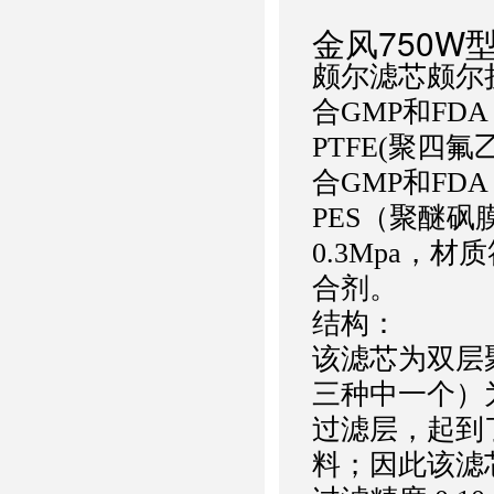
金风750W
颇尔滤芯颇尔
合GMP和F
PTFE(聚四
合GMP和F
PES（聚醚砜
0.3Mpa，
合剂。
结构：
该滤芯为双层聚
三种中一个）
过滤层，起到
料；因此该滤