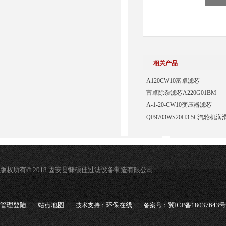
相关产品
A120CW10富卓滤芯
富卓除杂滤芯A220G01BM
A-1-20-CW10变压器滤芯
QF9703WS20H3.5C汽轮
版权所有© 2018 固安县慷硕佳过滤设备制造有限公司
管理登陆
站点地图
环保在线
冀ICP备18037643号
技术支持：
备案号：