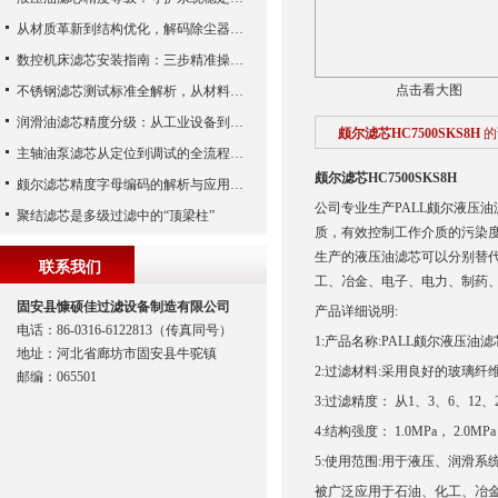
从材质革新到结构优化，解码除尘器滤芯性能跃升的核心逻辑
数控机床滤芯安装指南：三步精准操作，杜绝设备“亚健康”
点击看大图
不锈钢滤芯测试标准全解析，从材料性能到应用场景的严苛验证
润滑油滤芯精度分级：从工业设备到精密系统的过滤密码
颇尔滤芯HC7500SKS8H
的
主轴油泵滤芯从定位到调试的全流程解析
颇尔滤芯HC7500SKS8H
颇尔滤芯精度字母编码的解析与应用指南
公司专业生产PALL颇尔液压油滤芯
聚结滤芯是多级过滤中的“顶梁柱”
质，有效控制工作介质的污染度。
生产的液压油滤芯可以分别替代P
联系我们
工、冶金、电子、电力、制药
固安县慷硕佳过滤设备制造有限公司
产品详细说明:
电话：86-0316-6122813（传真同号）
1:产品名称:PALL颇尔液压油滤芯
地址：河北省廊坊市固安县牛驼镇
2:过滤材料:采用良好的玻璃纤
邮编：065501
3:过滤精度： 从1、3、6、12、25…
4:结构强度： 1.0MPa， 2.0MPa， 
5:使用范围:用于液压、润滑
被广泛应用于石油、化工、冶金