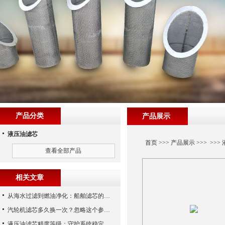
产品分类
产品展示
液压油滤芯
首页
>>>
产品展示
>>> >>>
查看全部产品
相关文章
从海水过滤到燃油净化：船舶滤芯的多场景应用解析
汽轮机滤芯多久换一次？忽略这个参数，机组非停损失可能上百万！
液压油滤芯精度等级：守护系统稳定与寿命的“微米标尺”