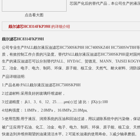
芯国产化后的替代产品，本公司生产的液压油
点击看大图
颇尔滤芯HC8314FKP39H
的详细介绍
颇尔滤芯HC8314FKP39H
公司专业生产PALL颇尔液压油滤芯HC7500SKP8H HC7400SKZ4H HC7500
质，有效控制工作介质的污染度。替代PALL颇尔液压油滤芯HC7500SKP8H是
生产的液压油滤芯可以分别替代PALL、HYDAC、贺德克、MANN、TAISEI K
工、冶金、电子、电力、制药、环保、原子能、核工业、天然气、耐火材料、消防
产品详细说明:
1:产品名称:PALL颇尔液压油滤芯HC7500SKP8H
2:过滤材料:采用良好的玻璃纤维滤材，
3:过滤精度： 从1、3、6、12、25……μm(c) 过 滤 比： βX(c)≥100
4:结构强度： 1.0MPa， 2.0MPa， 16.0MPa ,21.0Mpa,
5:使用范围:用于液压、润滑系统的压油和回油过滤，用以滤除系统中的污染物，保证
被广泛应用于石油、化工、冶金、电子、电力、制药、环保、原子能、核工业、天然
快速达到并维持期望的油液清洁水平。2.可延长油液的使用寿命。3.减少轴承磨损。