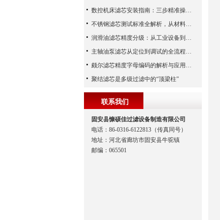
数控机床滤芯安装指南：三步精准操作，杜绝设备“亚健康”
不锈钢滤芯测试标准全解析，从材料性能到应用场景的严苛验证
润滑油滤芯精度分级：从工业设备到精密系统的过滤密码
主轴油泵滤芯从定位到调试的全流程解析
颇尔滤芯精度字母编码的解析与应用指南
聚结滤芯是多级过滤中的“顶梁柱”
联系我们
固安县慷硕佳过滤设备制造有限公司
电话：86-0316-6122813（传真同号）
地址：河北省廊坊市固安县牛驼镇
邮编：065501