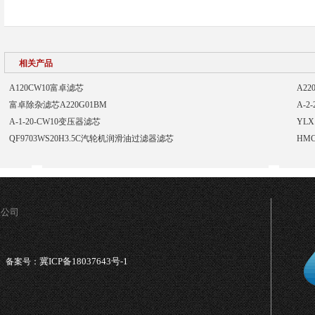
相关产品
A120CW10富卓滤芯
A2
富卓除杂滤芯A220G01BM
A-2
A-1-20-CW10变压器滤芯
YLX
QF9703WS20H3.5C汽轮机润滑油过滤器滤芯
HM
限公司
冀ICP备18037643号-1
备案号：