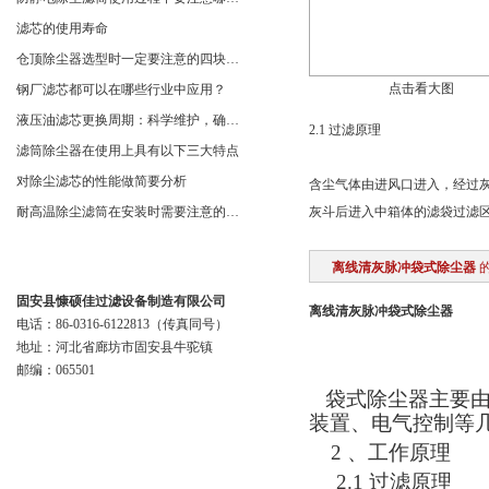
滤芯的使用寿命
仓顶除尘器选型时一定要注意的四块内容
点击看大图
钢厂滤芯都可以在哪些行业中应用？
液压油滤芯更换周期：科学维护，确保系统稳定
2.1 过滤原理
滤筒除尘器在使用上具有以下三大特点
对除尘滤芯的性能做简要分析
含尘气体由进风口进入，经过
耐高温除尘滤筒在安装时需要注意的事项
灰斗后进入中箱体的滤袋过滤
联系我们
离线清灰脉冲袋式除尘器
固安县慷硕佳过滤设备制造有限公司
离线清灰脉冲袋式除尘器
电话：86-0316-6122813（传真同号）
地址：河北省廊坊市固安县牛驼镇
邮编：065501
袋式除尘器主要
装置、电气控制等
2
、工作原理
2.1
过滤原理