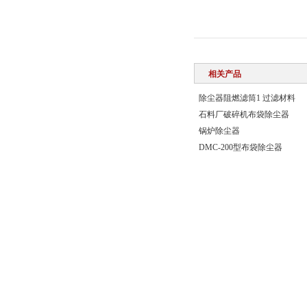
相关产品
除尘器阻燃滤筒1 过滤材料
石料厂破碎机布袋除尘器
锅炉除尘器
DMC-200型布袋除尘器
版权所有© 2018 固安县慷硕佳过滤设备制造有限公司
管理登陆
站点地图
环保在线
冀ICP备18037643号
技术支持：
备案号：