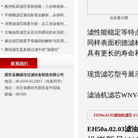
数控机床滤芯安装指南：三步精准操作，杜绝设备“亚健康”
不锈钢滤芯测试标准全解析，从材料性能到应用场景的严苛验证
点击看大图
润滑油滤芯精度分级：从工业设备到精密系统的过滤密码
滤性能稳定等特
主轴油泵滤芯从定位到调试的全流程解析
颇尔滤芯精度字母编码的解析与应用指南
同样表面积德滤
聚结滤芯是多级过滤中的“顶梁柱”
具有更长的寿命
联系我们
现货滤芯型号展
固安县慷硕佳过滤设备制造有限公司
电话：86-0316-6122813（传真同号）
地址：河北省廊坊市固安县牛驼镇
滤油机滤芯WNY-
邮编：065501
EH50a.02.03滤油机滤芯
的
EH50a.02.03