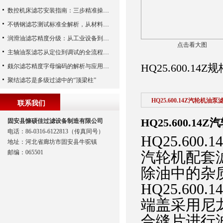
数控机床滤芯安装指南：三步精准操作，杜绝设备“亚健康”
不锈钢滤芯测试标准全解析，从材料性能到应用场景的严苛验证
润滑油滤芯精度分级：从工业设备到精密系统的过滤密码
点击看大图
主轴油泵滤芯从定位到调试的全流程解析
HQ25.600.14
颇尔滤芯精度字母编码的解析与应用指南
聚结滤芯是多级过滤中的“顶梁柱”
HQ25.600.14Z汽轮机油泵
联系我们
HQ25.600.1
固安县慷硕佳过滤设备制造有限公司
电话：86-0316-6122813（传真同号）
HQ25.60
地址：河北省廊坊市固安县牛驼镇
邮编：065501
汽轮机配套
除油中的杂
HQ25.600
端盖采用尼
合缝片进行波