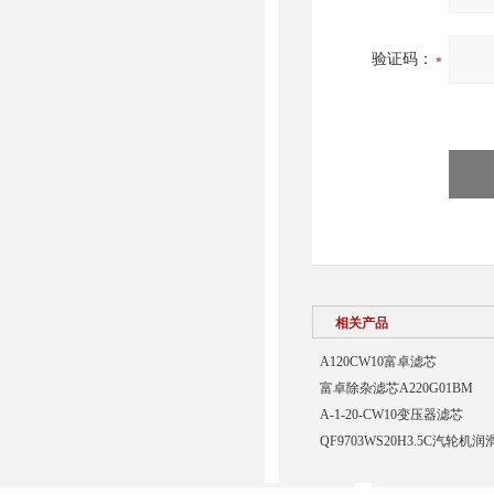
验证码：
相关产品
A120CW10富卓滤芯
富卓除杂滤芯A220G01BM
A-1-20-CW10变压器滤芯
QF9703WS20H3.5C汽轮