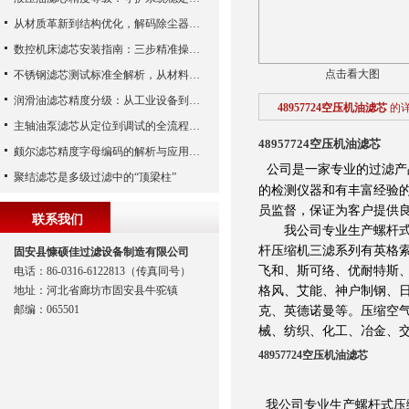
从材质革新到结构优化，解码除尘器滤芯性能跃升的核心逻辑
数控机床滤芯安装指南：三步精准操作，杜绝设备“亚健康”
点击看大图
不锈钢滤芯测试标准全解析，从材料性能到应用场景的严苛验证
润滑油滤芯精度分级：从工业设备到精密系统的过滤密码
48957724空压机油滤芯
的
主轴油泵滤芯从定位到调试的全流程解析
48957724空压机油滤芯
颇尔滤芯精度字母编码的解析与应用指南
公司是一家专业的过滤产
聚结滤芯是多级过滤中的“顶梁柱”
的检测仪器和有丰富经验
员监督，保证为客户提供
联系我们
我公司专业生产螺杆式压
杆压缩机三滤系列有英格
固安县慷硕佳过滤设备制造有限公司
飞和、斯可络、优耐特斯
电话：86-0316-6122813（传真同号）
格风、艾能、神户制钢、日
地址：河北省廊坊市固安县牛驼镇
邮编：065501
克、英德诺曼等。压缩空
械、纺织、化工、冶金、
48957724空压机油滤芯
我公司专业生产螺杆式压