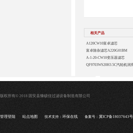
相关产品
A120CW10富卓滤芯
富卓除杂滤芯A220G01BM
A-1-20-CW10变压器滤芯
QF9703WS20H3.5C汽轮
版权所有© 2018 固安县慷硕佳过滤设备制造有限公司
管理登陆
站点地图
环保在线
冀ICP备18037643号
技术支持：
备案号：