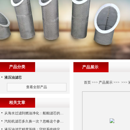
产品分类
产品展示
液压油滤芯
首页
>>>
产品展示
>>> >>>
查看全部产品
相关文章
从海水过滤到燃油净化：船舶滤芯的多场景应用解析
汽轮机滤芯多久换一次？忽略这个参数，机组非停损失可能上百万！
液压油滤芯精度等级：守护系统稳定与寿命的“微米标尺”