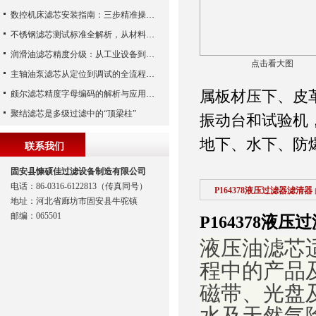
数控机床滤芯安装指南：三步精准操作，杜绝设备“亚健康”
不锈钢滤芯测试标准全解析，从材料性能到应用场景的严苛验证
润滑油滤芯精度分级：从工业设备到精密系统的过滤密码
点击看大图
主轴油泵滤芯从定位到调试的全流程解析
属板材压下、皮
颇尔滤芯精度字母编码的解析与应用指南
聚结滤芯是多级过滤中的“顶梁柱”
振动台和试验机
地下、水下、防
联系我们
固安县慷硕佳过滤设备制造有限公司
电话：86-0316-6122813（传真同号）
P164378液压过滤器滤清器
地址：河北省廊坊市固安县牛驼镇
邮编：065501
P164378液
液压油滤芯
程中的产品
磁带、光盘
水及天然气