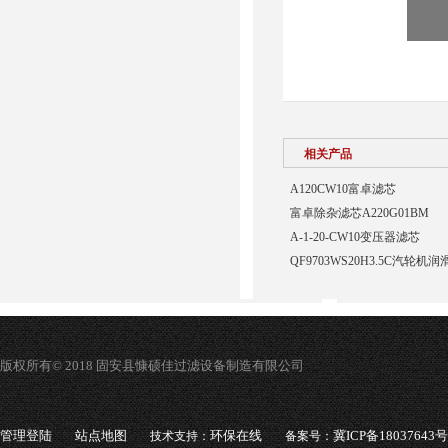
相关产品
A120CW10富卓滤芯
富卓除杂滤芯A220G01BM
A-1-20-CW10变压器滤芯
QF9703WS20H3.5C汽轮
版权所有© 2018 固安县慷硕佳过滤设备制造有限公司
管理登陆
站点地图
环保在线
冀ICP备18037643号
技术支持：
备案号：