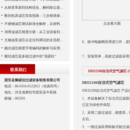
从材质革新到结构优化，解码除尘器滤芯性能跃升的核心逻辑
数控机床滤芯安装指南：三步精准操作，杜绝设备“亚健康”
点击看大图
不锈钢滤芯测试标准全解析，从材料性能到应用场景的严苛验证
润滑油滤芯精度分级：从工业设备到精密系统的过滤密码
主轴油泵滤芯从定位到调试的全流程解析
6、脉冲电磁阀采用进口件，是
颇尔滤芯精度字母编码的解析与应用指南
聚结滤芯是多级过滤中的“顶梁柱”
7、安装简单，高效过滤器采
联系我们
DH32100自洁式空气滤芯
固安县慷硕佳过滤设备制造有限公司
DH32100自洁式空气滤芯
电话：86-0316-6122813（传真同号）
DH32100自洁式空气滤芯 产
地址：河北省廊坊市固安县牛驼镇
邮编：065501
1、本设备解决了自洁式过滤
已定为绿色环保型。
2、采用二级过滤后，精度高，
左右。
3、一级过滤采用框板式粗过滤