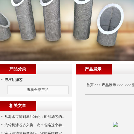
产品分类
产品展示
液压油滤芯
首页
>>>
产品展示
>>> >>>
查看全部产品
相关文章
从海水过滤到燃油净化：船舶滤芯的多场景应用解析
汽轮机滤芯多久换一次？忽略这个参数，机组非停损失可能上百万！
液压油滤芯精度等级：守护系统稳定与寿命的“微米标尺”