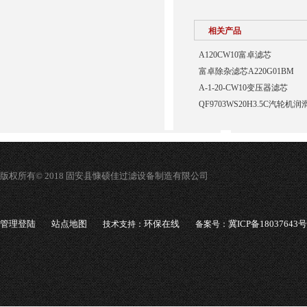
相关产品
A120CW10富卓滤芯
富卓除杂滤芯A220G01BM
A-1-20-CW10变压器滤芯
QF9703WS20H3.5C汽轮
版权所有© 2018 固安县慷硕佳过滤设备制造有限公司
管理登陆
站点地图
环保在线
冀ICP备18037643号
技术支持：
备案号：