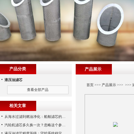
产品分类
产品展示
液压油滤芯
首页
>>>
产品展示
>>> >>>
查看全部产品
相关文章
从海水过滤到燃油净化：船舶滤芯的多场景应用解析
汽轮机滤芯多久换一次？忽略这个参数，机组非停损失可能上百万！
液压油滤芯精度等级：守护系统稳定与寿命的“微米标尺”