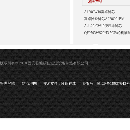
相关产品
A120CW10富卓滤芯
富卓除杂滤芯A220G01BM
A-1-20-CW10变压器滤芯
QF9703WS20H3.5C汽轮
版权所有© 2018 固安县慷硕佳过滤设备制造有限公司
管理登陆
站点地图
环保在线
冀ICP备18037643号
技术支持：
备案号：