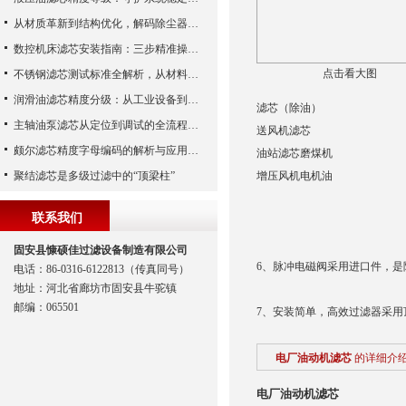
从材质革新到结构优化，解码除尘器滤芯性能跃升的核心逻辑
数控机床滤芯安装指南：三步精准操作，杜绝设备“亚健康”
点击看大图
不锈钢滤芯测试标准全解析，从材料性能到应用场景的严苛验证
润滑油滤芯精度分级：从工业设备到精密系统的过滤密码
滤芯（除油）
主轴油泵滤芯从定位到调试的全流程解析
送风机滤芯
颇尔滤芯精度字母编码的解析与应用指南
油站滤芯磨煤机
聚结滤芯是多级过滤中的“顶梁柱”
增压风机电机油
联系我们
固安县慷硕佳过滤设备制造有限公司
6、脉冲电磁阀采用进口件，是
电话：86-0316-6122813（传真同号）
地址：河北省廊坊市固安县牛驼镇
邮编：065501
7、安装简单，高效过滤器采
电厂油动机滤芯
的详细介
电厂油动机滤芯