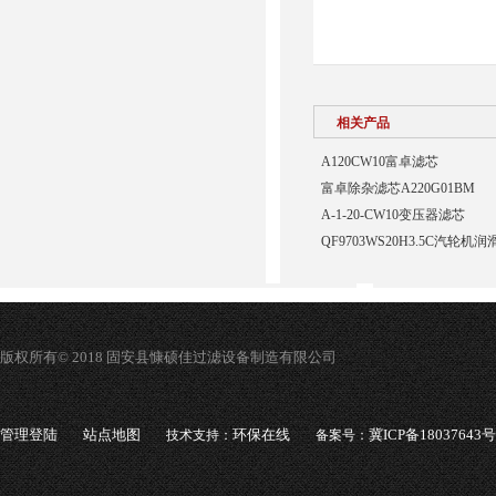
相关产品
A120CW10富卓滤芯
富卓除杂滤芯A220G01BM
A-1-20-CW10变压器滤芯
QF9703WS20H3.5C汽轮
版权所有© 2018 固安县慷硕佳过滤设备制造有限公司
管理登陆
站点地图
环保在线
冀ICP备18037643号
技术支持：
备案号：