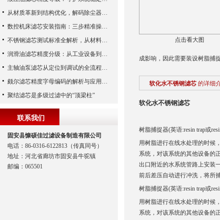
从材质革新到结构优化，解码除尘器滤芯性能跃升的核心逻辑
数控机床滤芯安装指南：三步精准操作，杜绝设备“亚健康”
点击看大图
不锈钢滤芯测试标准全解析，从材料性能到应用场景的严苛验证
润滑油滤芯精度分级：从工业设备到精密系统的过滤密码
成影响，因此需要装设树脂捕
主轴油泵滤芯从定位到调试的全流程解析
颇尔滤芯精度字母编码的解析与应用指南
软化水不锈钢滤芯
的详细
聚结滤芯是多级过滤中的“顶梁柱”
软化水不锈钢滤芯
联系我们
树脂捕捉器(英语:resin trap
固安县慷硕佳过滤设备制造有限公司
用树脂进行在线水处理的时候，
电话：86-0316-6122813（传真同号）
系统，对该系统的其他设备的
地址：河北省廊坊市固安县牛驼镇
出口附近的水系统管路上安装
邮编：065501
前后差压自动进行冲洗，将所
树脂捕捉器(英语:resin trap
用树脂进行在线水处理的时候，
系统，对该系统的其他设备的