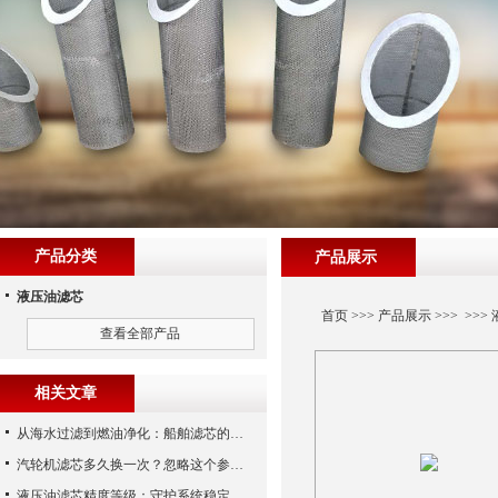
产品分类
产品展示
液压油滤芯
首页
>>>
产品展示
>>> >>>
查看全部产品
相关文章
从海水过滤到燃油净化：船舶滤芯的多场景应用解析
汽轮机滤芯多久换一次？忽略这个参数，机组非停损失可能上百万！
液压油滤芯精度等级：守护系统稳定与寿命的“微米标尺”