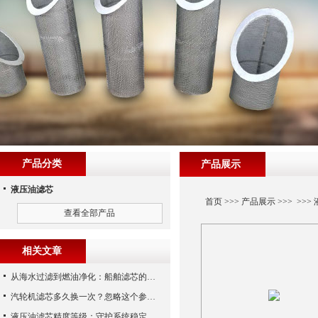
产品分类
产品展示
液压油滤芯
首页
>>>
产品展示
>>> >>>
查看全部产品
相关文章
从海水过滤到燃油净化：船舶滤芯的多场景应用解析
汽轮机滤芯多久换一次？忽略这个参数，机组非停损失可能上百万！
液压油滤芯精度等级：守护系统稳定与寿命的“微米标尺”