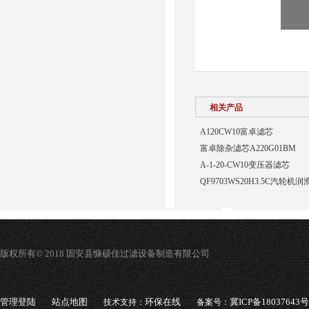
相关产品
A120CW10富卓滤芯
富卓除杂滤芯A220G01BM
A-1-20-CW10变压器滤芯
QF9703WS20H3.5C汽轮
版权所有© 2018 固安县慷硕佳过滤设备制造有限公司
管理登陆
站点地图
环保在线
冀ICP备18037643号
技术支持：
备案号：