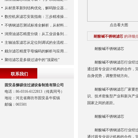
从材质革新到结构优化，解码除尘器滤芯性能跃升的核心逻辑
数控机床滤芯安装指南：三步精准操作，杜绝设备“亚健康”
点击看大图
不锈钢滤芯测试标准全解析，从材料性能到应用场景的严苛验证
润滑油滤芯精度分级：从工业设备到精密系统的过滤密码
耐酸碱不锈钢滤芯
的详细
主轴油泵滤芯从定位到调试的全流程解析
耐酸碱不锈钢滤芯
颇尔滤芯精度字母编码的解析与应用指南
聚结滤芯是多级过滤中的“顶梁柱”
耐酸碱不锈钢滤芯行业经过几
通过跟专业设计机构的合作，
联系我们
自身优势，调整营销方向。
固安县慷硕佳过滤设备制造有限公司
耐酸碱不锈钢滤芯厂家要想有
电话：86-0316-6122813（传真同号）
识、技术密集型产业和新兴产
地址：河北省廊坊市固安县牛驼镇
国家之间的差距。
邮编：065501
耐酸碱不锈钢滤芯
耐酸碱不锈钢滤芯行业经过几
通过跟专业设计机构的合作，