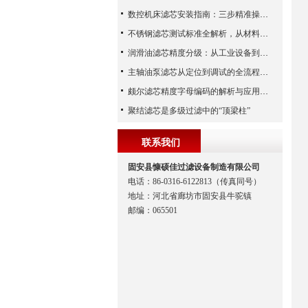
数控机床滤芯安装指南：三步精准操作，杜绝设备“亚健康”
不锈钢滤芯测试标准全解析，从材料性能到应用场景的严苛验证
润滑油滤芯精度分级：从工业设备到精密系统的过滤密码
主轴油泵滤芯从定位到调试的全流程解析
颇尔滤芯精度字母编码的解析与应用指南
聚结滤芯是多级过滤中的“顶梁柱”
联系我们
固安县慷硕佳过滤设备制造有限公司
电话：86-0316-6122813（传真同号）
地址：河北省廊坊市固安县牛驼镇
邮编：065501