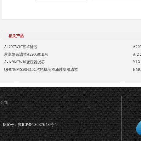
相关产品
A120CW10富卓滤芯
A2
富卓除杂滤芯A220G01BM
A-2
A-1-20-CW10变压器滤芯
YLX
QF9703WS20H3.5C汽轮机润滑油过滤器滤芯
HM
限公司
冀ICP备18037643号-1
备案号：