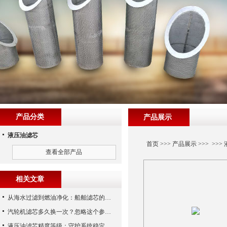
产品分类
产品展示
液压油滤芯
首页
>>>
产品展示
>>> >>>
查看全部产品
相关文章
从海水过滤到燃油净化：船舶滤芯的多场景应用解析
汽轮机滤芯多久换一次？忽略这个参数，机组非停损失可能上百万！
液压油滤芯精度等级：守护系统稳定与寿命的“微米标尺”