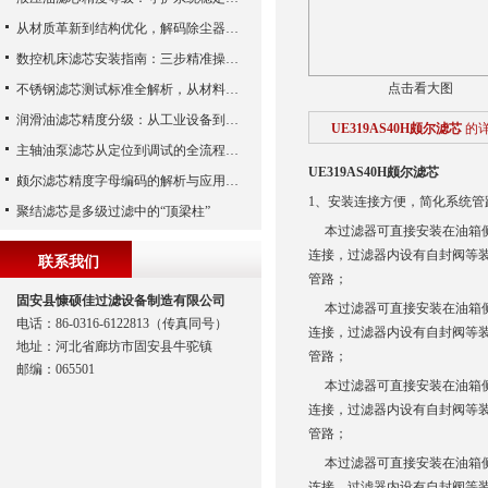
从材质革新到结构优化，解码除尘器滤芯性能跃升的核心逻辑
数控机床滤芯安装指南：三步精准操作，杜绝设备“亚健康”
点击看大图
不锈钢滤芯测试标准全解析，从材料性能到应用场景的严苛验证
润滑油滤芯精度分级：从工业设备到精密系统的过滤密码
UE319AS40H颇尔滤芯
的
主轴油泵滤芯从定位到调试的全流程解析
UE319AS40H颇尔滤芯
颇尔滤芯精度字母编码的解析与应用指南
1、安装连接方便，简化系统管
聚结滤芯是多级过滤中的“顶梁柱”
本过滤器可直接安装在油箱侧
连接，过滤器内设有自封阀等
联系我们
管路；
固安县慷硕佳过滤设备制造有限公司
本过滤器可直接安装在油箱侧
电话：86-0316-6122813（传真同号）
连接，过滤器内设有自封阀等
地址：河北省廊坊市固安县牛驼镇
管路；
邮编：065501
本过滤器可直接安装在油箱侧
连接，过滤器内设有自封阀等
管路；
本过滤器可直接安装在油箱侧
连接，过滤器内设有自封阀等