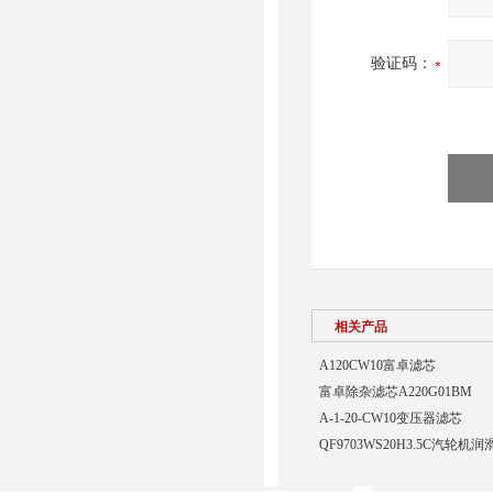
验证码：
相关产品
A120CW10富卓滤芯
富卓除杂滤芯A220G01BM
A-1-20-CW10变压器滤芯
QF9703WS20H3.5C汽轮