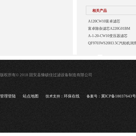
相关产品
A120CW10富卓滤芯
富卓除杂滤芯A220G01BM
A-1-20-CW10变压器滤芯
QF9703WS20H3.5C汽轮
版权所有© 2018 固安县慷硕佳过滤设备制造有限公司
管理登陆
站点地图
环保在线
冀ICP备18037643号
技术支持：
备案号：