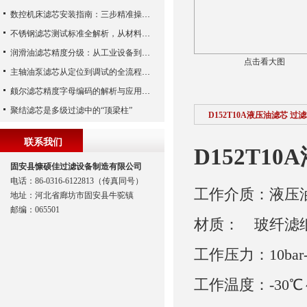
数控机床滤芯安装指南：三步精准操作，杜绝设备“亚健康”
不锈钢滤芯测试标准全解析，从材料性能到应用场景的严苛验证
润滑油滤芯精度分级：从工业设备到精密系统的过滤密码
点击看大图
主轴油泵滤芯从定位到调试的全流程解析
颇尔滤芯精度字母编码的解析与应用指南
聚结滤芯是多级过滤中的“顶梁柱”
D152T10A液压油滤芯 过
联系我们
D152T1
固安县慷硕佳过滤设备制造有限公司
电话：86-0316-6122813（传真同号）
工作介质：液压
地址：河北省廊坊市固安县牛驼镇
邮编：065501
材质：　玻纤滤纸
工作压力：10bar-2
工作温度：-30℃～