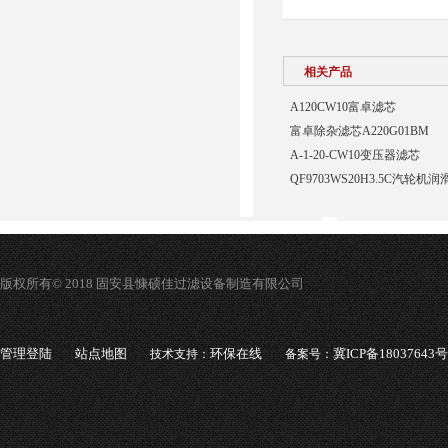
相关产品
A120CW10富卓滤芯
富卓除杂滤芯A220G01BM
A-1-20-CW10变压器滤芯
QF9703WS20H3.5C汽轮
版权所有© 2018 固安县慷硕佳过滤设备制造有限公司
管理登陆
站点地图
环保在线
冀ICP备18037643号
技术支持：
备案号：