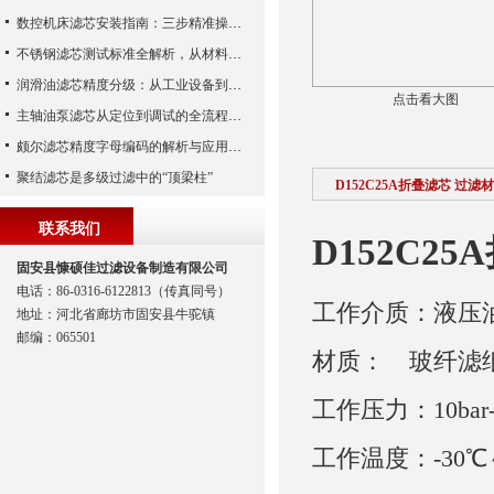
数控机床滤芯安装指南：三步精准操作，杜绝设备“亚健康”
不锈钢滤芯测试标准全解析，从材料性能到应用场景的严苛验证
润滑油滤芯精度分级：从工业设备到精密系统的过滤密码
点击看大图
主轴油泵滤芯从定位到调试的全流程解析
颇尔滤芯精度字母编码的解析与应用指南
聚结滤芯是多级过滤中的“顶梁柱”
D152C25A折叠滤芯 过滤
联系我们
D152C2
固安县慷硕佳过滤设备制造有限公司
电话：86-0316-6122813（传真同号）
工作介质：液压
地址：河北省廊坊市固安县牛驼镇
邮编：065501
材质：　玻纤滤纸
工作压力：10bar-2
工作温度：-30℃～