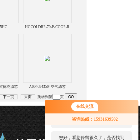
05HC
HGCOLDRP-70-P-COOP-R
询
HC贺德克滤芯
A0040943504空气滤芯
下一页
末页
跳转到第
页
在线交流
您好！欢迎前来咨询，很高兴为您
咨询热线：15931639502
服务，请问您要咨询什么问题呢？
您好，看您停留很久了，是否找到