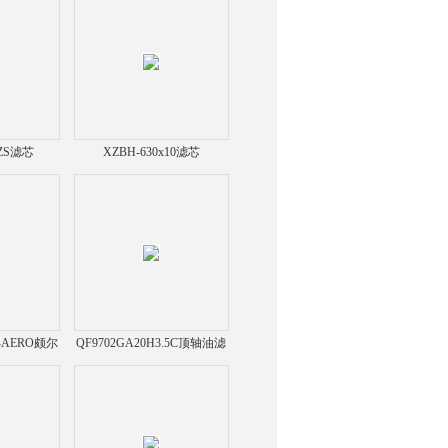
0ZS滤芯
XZBH-630x10滤芯
-X-AERO颇尔
QF9702GA20H3.5C顶轴油滤
滤芯
芯