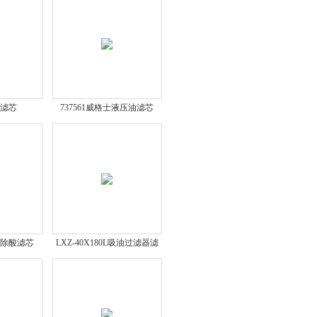
油滤芯
737561威格士液压油滤芯
9Z除酸滤芯
LXZ-40X180L吸油过滤器滤
芯