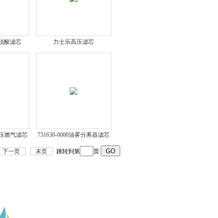
脱酸滤芯
力士乐高压滤芯
询
.3高压燃气滤芯
731630-0000油雾分离器滤芯
下一页
末页
跳转到第
页