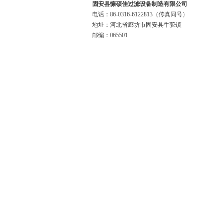
固安县慷硕佳过滤设备制造有限公司
电话：86-0316-6122813（传真同号）
地址：河北省廊坊市固安县牛驼镇
邮编：065501
版权所有© 2018 固安县慷硕佳过滤设备制造有