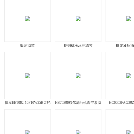
吸油滤芯
挖掘机液压油滤芯
颇尔液压
供应EET002-10F10W25B齿轮
HS75390颇尔滤油机真空泵滤
HC0653FAG3
箱滤芯
芯