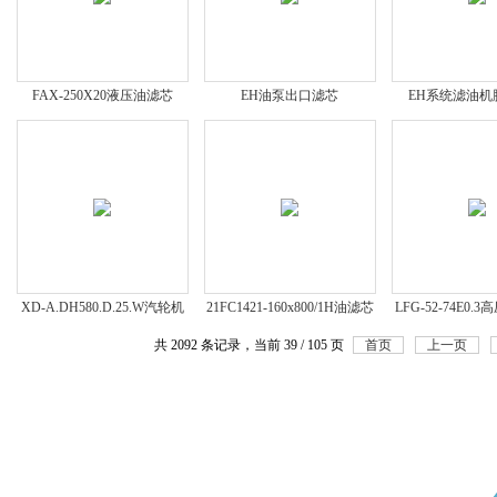
FAX-250X20液压油滤芯
EH油泵出口滤芯
EH系统滤油机
XD-A.DH580.D.25.W汽轮机
21FC1421-160x800/1H油滤芯
LFG-52-74E0
滤芯
共 2092 条记录，当前 39 / 105 页
首页
上一页
限公司