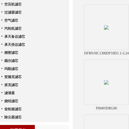
空压机滤芯
过滤器滤芯
空气滤芯
汽轮机滤芯
承天备达滤芯
承天倍达滤芯
精密滤芯
DFBN/HC1300DP10D1.1/-L24
不锈钢耐高温滤芯
颇尔滤芯
玛勒滤芯
贺德克滤芯
派克滤芯
滤清器
烧结滤芯
PI8405DRG60
齿轮箱滤芯
除尘器滤芯