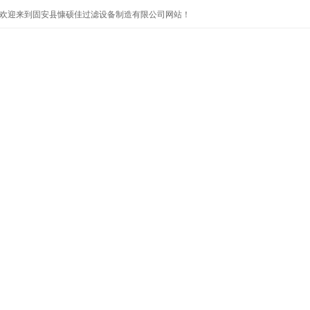
欢迎来到固安县慷硕佳过滤设备制造有限公司网站！
首页
公司简介
产品展示
公司新闻
技术