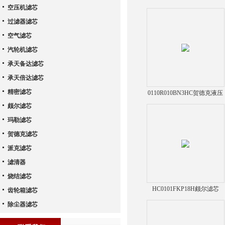
空压机滤芯
过滤器滤芯
空气滤芯
汽轮机滤芯
承天备达滤芯
承天倍达滤芯
精密滤芯
0110R010BN3HC贺德克液压
油滤芯
颇尔滤芯
玛勒滤芯
贺德克滤芯
派克滤芯
滤清器
烧结滤芯
HC0101FKP18H颇尔滤芯
齿轮箱滤芯
除尘器滤芯