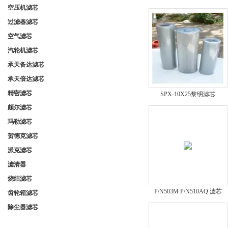
空压机滤芯
过滤器滤芯
空气滤芯
汽轮机滤芯
承天备达滤芯
承天倍达滤芯
精密滤芯
SPX-10X25黎明滤芯
颇尔滤芯
玛勒滤芯
贺德克滤芯
派克滤芯
滤清器
烧结滤芯
P/N503M P/N510AQ 滤芯
齿轮箱滤芯
除尘器滤芯