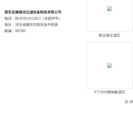
联系我们
固安县慷硕佳过滤设备制造有限公司
电话：86-0316-6122813（传真同号）
地址：河北省廊坊市固安县牛驼镇
邮编：065501
粉尘除尘滤芯
P171616唐纳森滤芯
共 2
版权所有© 2018 固安县慷硕佳过滤设备制造有限公司